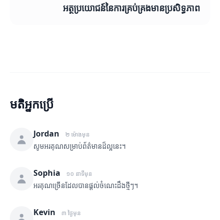
អត្ថប្រយោជន៍នៃការគ្រប់គ្រងមានប្រសិទ្ធភាព
មតិអ្នកប្រើ
Jordan
២ ម៉ោងមុន
សូមអរគុណសម្រាប់ព័ត៌មានដ៏ល្អនេះ។
Sophia
១០ នាទីមុន
អរគុណច្រើនដែលបានផ្តល់ចំណេះដឹងថ្មីៗ។
Kevin
៣ ថ្ងៃមុន