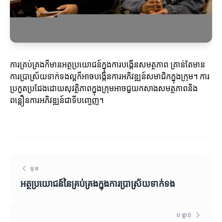
ការគ្រប់គ្រងក៏មានអត្ថប្រយោជន៍ក្នុងការបង្កើនសមត្ថភាព គ្រាន់តែមាន
ការប្រាស្រ័យទាក់ទងល្អក៏អាចបង្កើនការអភិវឌ្ឍន៍សមាជិកក្នុងក្រុម។ ការ
ប្រកួតប្រជែងដោយសុវត្ថិភាពក្នុងក្រុមអាចជួយកសាងសមត្ថភាពនិង
ពន្លឿនការអភិវឌ្ឍន៍ជាទីបញ្ចេញ។
មុន
អត្ថប្រយោជន៍នៃគ្រប់គ្រងក្នុងការប្រាស្រ័យទាក់ទង
បន្ទាប់