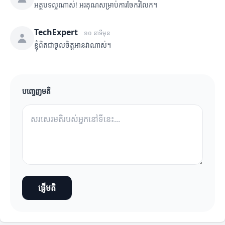
អត្ថបទល្អណាស់! អរគុណសម្រាប់ការចែករំលែក។
TechExpert
១០ នាទីមុន
ខ្ញុំពិតជាចូលចិត្តអានវាណាស់។
បញ្ចេញមតិ
ផ្ញើមតិ