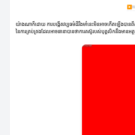
▶
W
យ៉ាងណាក៏ដោយ ការបង្កើតវប្បធម៌ដ៏រឹងមាំនេះមិនអាចកើតឡើងបានពីការ
នៃការគ្រប់គ្រងដែលអាចធានាបានថាការតស៊ូរបស់បុគ្គលិកនឹងមានអត្