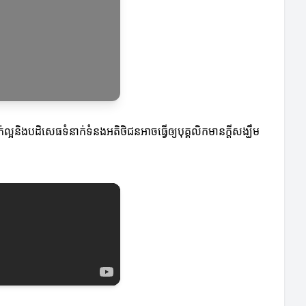
ល្អនិងបដិសេធទំនាក់ទំនងអតិថិជនអាចធ្វើឲ្យបុគ្គលិកមានក្តីសង្ឃឹម