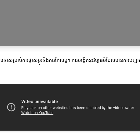
ាសម្រាប់ការផ្លាស់ប្តូរនិងការកែលម្អ។ ការបង្កើតនូវវប្បធម៌ដែលមានការបញ្ជាក់