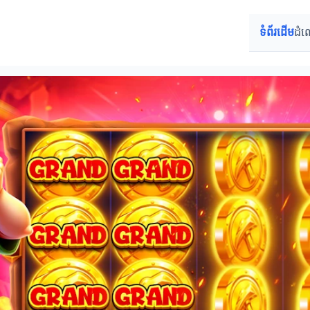
ទំព័រដើម
ដំណ