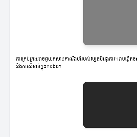
ការគ្រប់គ្រងអាចជួយកសាងភាពរឹងមាំរបស់វប្បធម៌អង្គការ។ វាបង្កើតចលន
និងការសំខាន់ក្នុងការងារ។