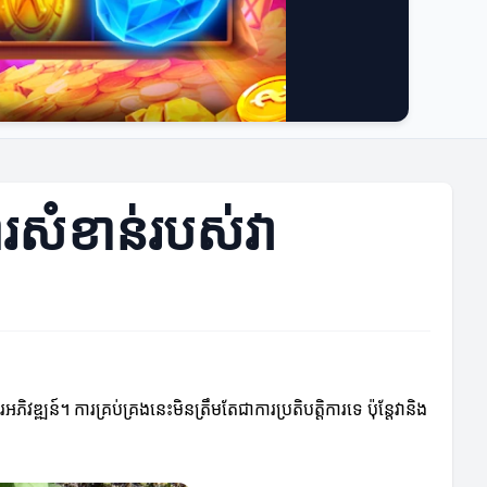
ារសំខាន់របស់វា
្ឍន៍។ ការគ្រប់គ្រងនេះមិនត្រឹមតែជាការប្រតិបត្តិការទេ ប៉ុន្តែវានិង