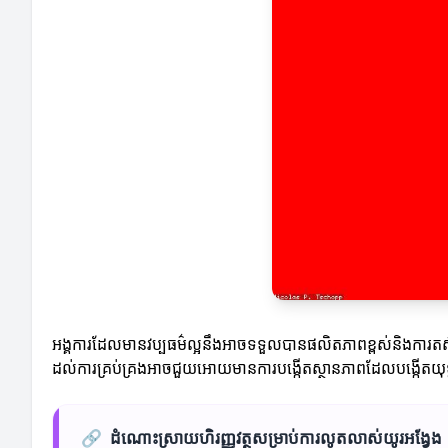
អង្គការដែលមានវប្បធម៌ល្អនឹងអាចទទួលបានផលិតភាពខ្ពស់និងការតស៊ូរ
ដល់ការគ្រប់គ្រងអាចជួយអោយមានការបង្កើតស្ថានភាពដែលបង្កើតយុទ្ធស
🔗
ដំណោះស្រាយហិរញ្ញវត្ថុសម្រាប់ការលូតលាស់យូរអង្វែង