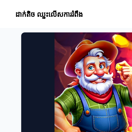
ដាក់តិច ឈ្នះលើសការរំពឹង