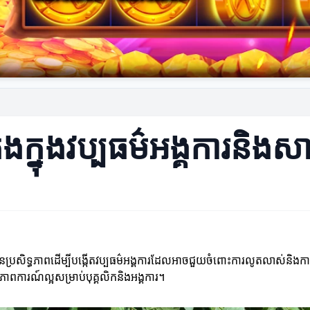
រងក្នុងវប្បធម៌អង្គការនិងស
ប្រសិទ្ធភាពដើម្បីបង្កើតវប្បធម៌អង្គការដែលអាចជួយចំពោះការលូតលាស់និងការអភិវឌ
ពការណ៍ល្អសម្រាប់បុគ្គលិកនិងអង្គការ។