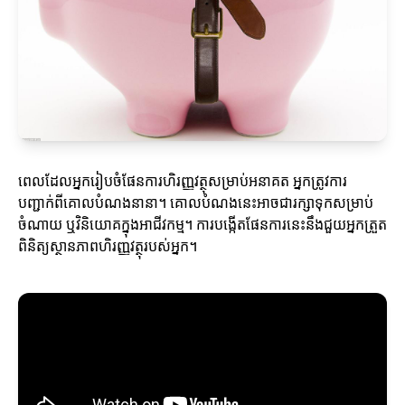
ពេលដែលអ្នករៀបចំផែនការហិរញ្ញវត្ថុសម្រាប់អនាគត អ្នកត្រូវការ
បញ្ជាក់ពីគោលបំណងនានា។ គោលបំណងនេះអាចជារក្សាទុកសម្រាប់
ចំណាយ ឬវិនិយោគក្នុងអាជីវកម្ម។ ការបង្កើតផែនការនេះនឹងជួយអ្នកត្រួត
ពិនិត្យស្ថានភាពហិរញ្ញវត្ថុរបស់អ្នក។