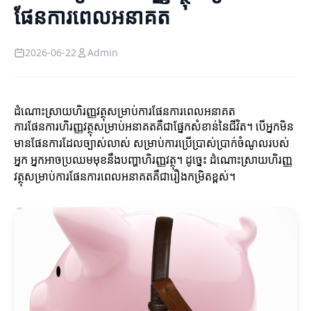
ផែនការពេលអនាគត
2026-06-22
Admin
ដំណោះស្រាយហិរញ្ញវត្ថុសម្រាប់ការផែនការពេលអនាគត
ការផែនការហិរញ្ញវត្ថុសម្រាប់អនាគតគឺជាផ្នែកសំខាន់នៃជីវិត។ បើអ្នកមិន
មានផែនការដែលច្បាស់លាស់ សម្រាប់ការប្រើប្រាស់ប្រាក់ចំណូលរបស់
អ្នក អ្នកអាចប្រឈមមុខនឹងបញ្ហាហិរញ្ញវត្ថុ។ ដូច្នេះ ដំណោះស្រាយហិរញ្ញ
វត្ថុសម្រាប់ការផែនការពេលអនាគតគឺជារឿងកម្រិតខ្ពស់។