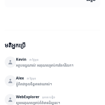
មតិអ្នកប្រើ
Kevin
៣ ថ្ងៃមុន
អត្ថបទល្អណាស់! អរគុណសម្រាប់ការចែករំលែក។
Alex
៣ ថ្ងៃមុន
ខ្ញុំពិតជាចូលចិត្តអានវាណាស់។
WebExplorer
មុននេះបន្តិច
សូមអរគុណសម្រាប់ព័ត៌មានដ៏ល្អនេះ។