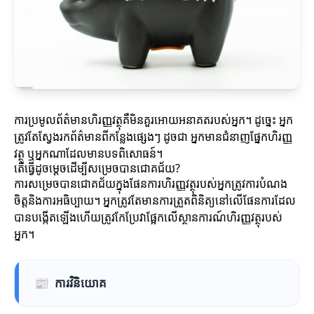
ការប្រមូលព័ត៌មានហិរញ្ញវត្ថុគឺមិនគួរអោយអនាគតរបស់អ្នក។ ដូច្នេះ អ្នក
ត្រូវតែស្វែងរកព័ត៌មានពីកន្លែងផ្សេងៗ ដូចជា អ្នកមានជំនាញផ្នែកហិរញ្ញ
វត្ថុ ឬអ្នកណាដែលមានបទពិសោធន៍។
តើធ្វើដូចម្តេចដើម្បីសម្រេចបានជោគជ័យ?
ការសម្រេចបានជោគជ័យក្នុងផែនការហិរញ្ញវត្ថុរបស់អ្នកត្រូវការបំណង
ចិត្តនិងការអធិប្បាយ។ អ្នកត្រូវតែមានការត្រួតពិនិត្យនៅលើផែនការដែល
បានបង្កើតឡើងហើយត្រូវកែប្រែវាផ្អែកលើស្ថានការណ៍ហិរញ្ញវត្ថុរបស់
អ្នក។
📰
ការវិនិយោគ