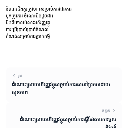
ចំណេះដឹងគួរត្រូវមានសម្រាប់ការផែនការ
អ្នកត្រូវការ ចំណេះដឹងដូចជា៖
ដឹងពីគោលបំណងហិរញ្ញវត្ថុ
ការប្រើប្រាស់ប្រាក់ចំណូល
កំណត់សម្រាប់ការប្រាក់កម្ចី
មុន
ដំណោះស្រាយហិរញ្ញវត្ថុសម្រាប់ការរស់នៅប្រកបដោយ
សុខភាព
បន្ទាប់
ដំណោះស្រាយហិរញ្ញវត្ថុសម្រាប់ការធ្វើផែនការការចូល
និវត្តន៍