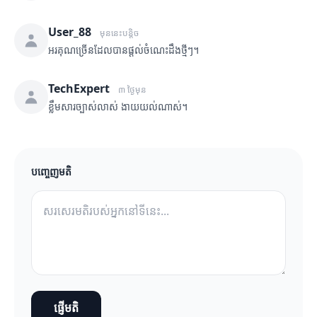
User_88
មុននេះបន្តិច
អរគុណច្រើនដែលបានផ្តល់ចំណេះដឹងថ្មីៗ។
TechExpert
៣ ថ្ងៃមុន
ខ្លឹមសារច្បាស់លាស់ ងាយយល់ណាស់។
បញ្ចេញមតិ
ផ្ញើមតិ