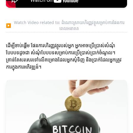
Watch Video related to: ដំណោះស្រាយហិរញ្ញវត្ថុសម្រាប់ការផែនការ
▶
ពេលអនាគត
ដើម្បីចាប់ផ្តើម ផែនការហិរញ្ញវត្ថុរបស់អ្នក អ្នកអាចប្រើប្រាស់សំណុំ
បែបបទដូចជា សំណុំបែបបទសម្រាប់ការប្រើប្រាស់ប្រាក់ចំណូល។
គ្រាន់តែសរសេរទៅលើគម្រោងដែលអ្នកសុំទិញ និងប្រាក់ដែលអ្នកត្រូវ
ការក្នុងការអភិវឌ្ឍន៍។