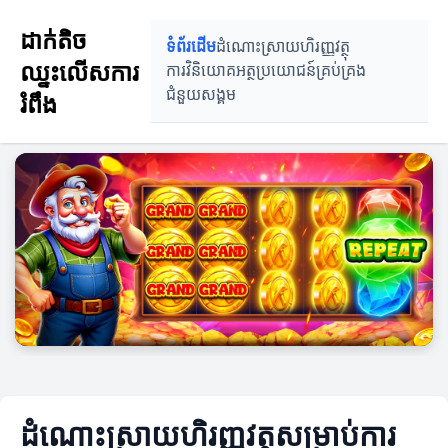
ដាក់តិច
ទំព័រដើម
ដំណោះស្រាយហិរញ្ញវត្ថុ
ឈ្នះលើសការ
ការវិនិយោគ
អត្ថប្រយោជន៍គ្រប់គ្រង
ជំនួយសង្គម
រំពឹង
ដំណោះស្រាយហិរញ្ញវត្ថុសម្រាប់ការ