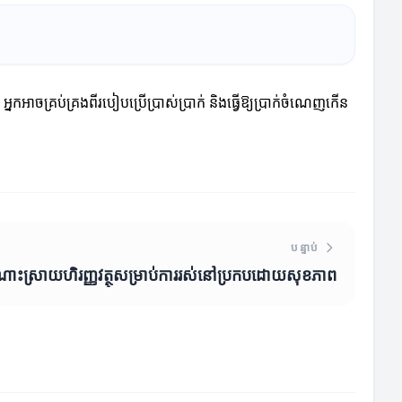
អ្នកអាចគ្រប់គ្រងពីរបៀបប្រើប្រាស់ប្រាក់ និងធ្វើឱ្យប្រាក់ចំណេញកើន
បន្ទាប់
ោះស្រាយហិរញ្ញវត្ថុសម្រាប់ការរស់នៅប្រកបដោយសុខភាព