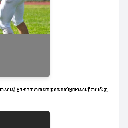
បានសន្សំ អ្នកអាចធានាបានថាគ្រួសាររបស់អ្នកមានសុវត្ថិភាពហិរញ្ញ