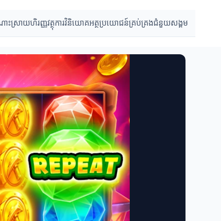
ោះស្រាយហិរញ្ញវត្ថុ
ការវិនិយោគ
អត្ថប្រយោជន៍គ្រប់គ្រង
ជំនួយសង្គម